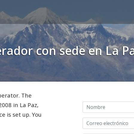
rador con sede en La Paz
perator. The
008 in La Paz,
ce is set up. You