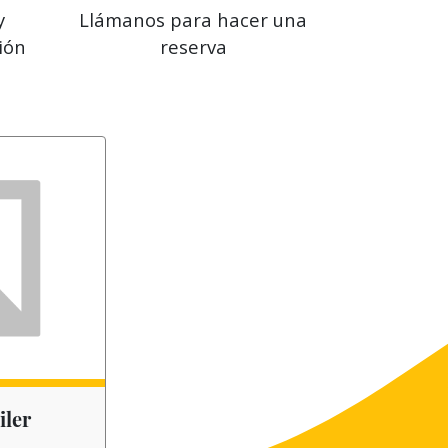
y
Llámanos para hacer una
ión
reserva
iler